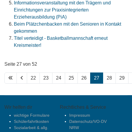
Informationsveranstaltung mit den Trägern und
Einrichtungen zur Praxisintegrierten
Erzieherausbildung (PiA)
Beim Plätzchenbacken mit den Senioren in Kontakt
gekommen
Titel verteidigt - Basketballmannschaft erneut
Kreismeister!
Seite 27 von 52
22
23
24
25
26
27
28
29
Wir helfen dir
Rechtliches & Service
wichtige Formulare
Impressum
Schülerfahrtkosten
Datenschutz/VO-DV
Sozialarbeit & allg.
NRW