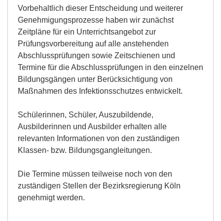
Vorbehaltlich d
ieser
Entscheidung
und weiterer
Genehmigungsprozesse
haben wir
zunächst
Zeitpläne
für
ein Unterrichtsangebot zur
Prüfungsvorbereitung auf alle anstehenden
Abschlussp
rüfungen
sowie Zeitschienen und
Termine für
die Abschlussp
rüfung
en
in den einzelnen
Bildungsgängen unter Berücksichtigung von
Maßnahmen des Infektionsschutzes entwickelt.
Schülerinnen, Schüler, Auszubildende,
Ausbilderinnen und Ausbilder erhalten alle
relevanten
Informationen von den zuständigen
Klassen- bzw. Bildungsgangleitungen
.
Die
Termine
müssen
teilweise noch von den
zuständigen Stellen der Bezirksregierung Köln
genehmig
t werden.