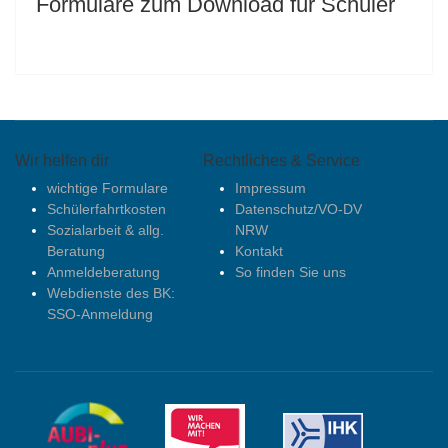
Formulare zum Download für Schüler
Wir helfen dir
Rechtliches & Service
wichtige Formulare
Impressum
Schülerfahrtkosten
Datenschutz/VO-DV
Sozialarbeit & allg.
NRW
Beratung
Kontakt
Anmeldeberatung
So finden Sie uns
Webdienste des BK:
SSO-Anmeldung