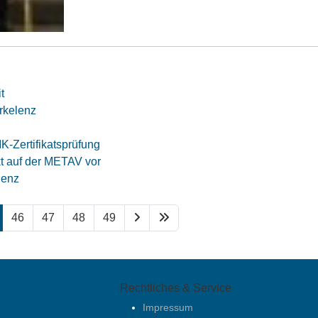
t
rkelenz
K-Zertifikatsprüfung
t auf der METAV vor
lenz
46
47
48
49
Rechtliches & Service
Impressum