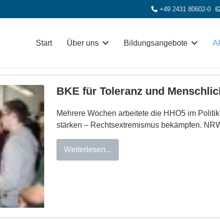
+49 2431 80602-0
Start
Über uns
Bildungsangebote
Ak
BKE für Toleranz und Menschlic
Mehrere Wochen arbeitete die HHO5 im Politiku
stärken – Rechtsextremismus bekämpfen. NRW 
Weiterlesen...