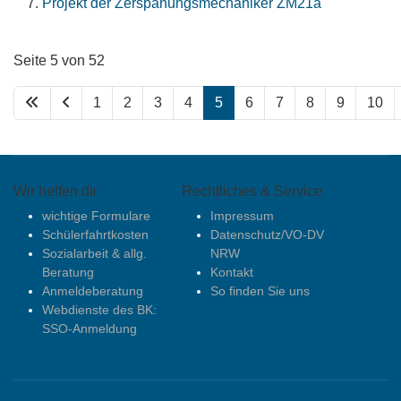
Projekt der Zerspanungsmechaniker ZM21a
Seite 5 von 52
1
2
3
4
5
6
7
8
9
10
Wir helfen dir
Rechtliches & Service
wichtige Formulare
Impressum
Schülerfahrtkosten
Datenschutz/VO-DV
Sozialarbeit & allg.
NRW
Beratung
Kontakt
Anmeldeberatung
So finden Sie uns
Webdienste des BK:
SSO-Anmeldung