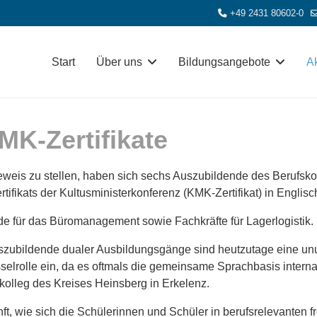
+49 2431 80602-0
Start
Über uns
Bildungsangebote
Ak
MK-Zertifikate
eweis zu stellen, haben sich sechs Auszubildende des Berufsko
ikats der Kultusministerkonferenz (KMK-Zertifikat) in Englisch
 für das Büromanagement sowie Fachkräfte für Lagerlogistik.
uszubildende dualer Ausbildungsgänge sind heutzutage eine un
selrolle ein, da es oftmals die gemeinsame Sprachbasis intern
skolleg des Kreises Heinsberg in Erkelenz.
nft, wie sich die Schülerinnen und Schüler in berufsrelevante