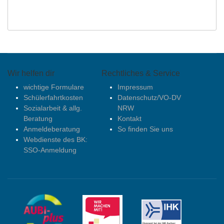
Wir helfen dir
Rechtliches & Service
wichtige Formulare
Impressum
Schülerfahrtkosten
Datenschutz/VO-DV
Sozialarbeit & allg.
NRW
Beratung
Kontakt
Anmeldeberatung
So finden Sie uns
Webdienste des BK:
SSO-Anmeldung