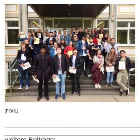
(POHL)
____________________________________
____________________________________
weitere Beiträge: